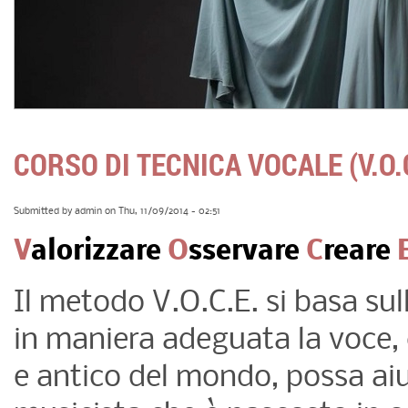
CORSO DI TECNICA VOCALE (V.O.
Submitted by
admin
on Thu, 11/09/2014 - 02:51
V
alorizzare
O
sservare
C
reare
Il metodo V.O.C.E. si basa su
in maniera adeguata la voce,
e antico del mondo, possa aiut