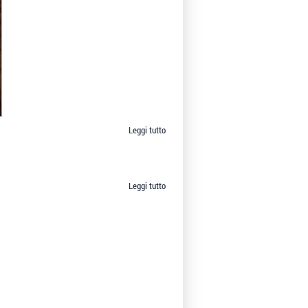
Leggi tutto
su
Alessio
Mannelli
Leggi tutto
su
Corso
di
Violino
e Viola