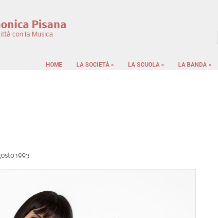
monica Pisana
ittà con la Musica
F
HOME
LA SOCIETÀ
»
LA SCUOLA
»
LA BANDA
»
gosto 1993