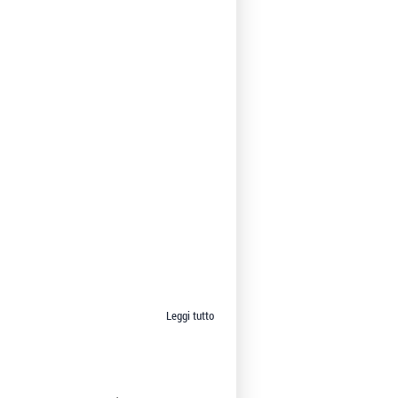
Leggi tutto
su
Amanda
Longarini