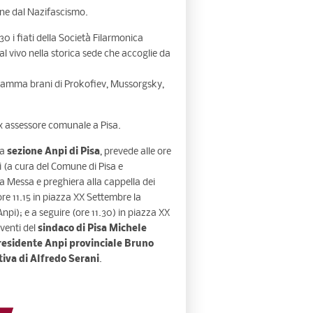
ione dal Nazifascismo.
0 i fiati della Società Filarmonica
l vivo nella storica sede che accoglie da
programma brani di Prokofiev, Mussorgsky,
 ex assessore comunale a Pisa.
la
sezione Anpi di Pisa
, prevede alle ore
i (a cura del Comune di Pisa e
ta Messa e preghiera alla cappella dei
ore 11.15 in piazza XX Settembre la
npi); e a seguire (ore 11.30) in piazza XX
rventi del
sindaco di Pisa Michele
residente Anpi provinciale Bruno
iva di Alfredo Serani
.