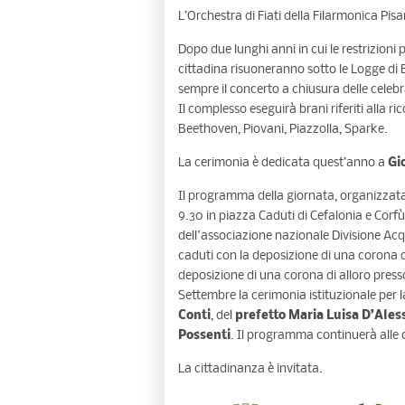
L’Orchestra di Fiati della Filarmonica Pis
Dopo due lunghi anni in cui le restrizioni
cittadina risuoneranno sotto le Logge di 
sempre il concerto a chiusura delle celebra
Il complesso eseguirà brani riferiti alla r
Beethoven, Piovani, Piazzolla, Sparke.
La cerimonia è dedicata quest’anno a
Gi
Il programma della giornata, organizzat
9.30 in piazza Caduti di Cefalonia e Corf
dell'associazione nazionale Divisione Acq
caduti con la deposizione di una corona di 
deposizione di una corona di alloro presso
Settembre la cerimonia istituzionale per la
Conti
, del
prefetto Maria Luisa D’Ale
Possenti
. Il programma continuerà alle o
La cittadinanza è invitata.