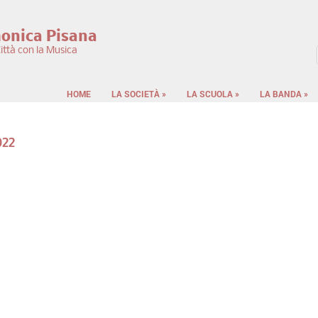
monica Pisana
ittà con la Musica
F
HOME
LA SOCIETÀ
»
LA SCUOLA
»
LA BANDA
»
022