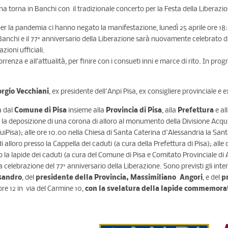
ana torna in Banchi con il tradizionale concerto per la Festa della Liberaz
 per la pandemia ci hanno negato la manifestazione, lunedì 25 aprile ore 18:3
Banchi e il 77° anniversario della Liberazione sarà nuovamente celebrato da
zioni ufficiali.
icorrenza e all’attualità, per finire con i consueti inni e marce di rito. In 
orgio Vecchiani
, ex presidente dell'Anpi Pisa, ex consigliere provinciale e
a dal
Comune di Pisa
insieme alla
Provincia di Pisa
, alla
Prefettura
e al
ù la deposizione di una corona di alloro al monumento della Divisione Acqu
uiPisa); alle ore 10.00 nella Chiesa di Santa Caterina d'Alessandria la San
alloro presso la Cappella dei caduti (a cura della Prefettura di Pisa); alle 
 la lapide dei caduti (a cura del Comune di Pisa e Comitato Provinciale di A
 celebrazione del 77° anniversario della Liberazione. Sono previsti gli inte
ssandro
, del
presidente della Provincia, Massimiliano Angori
, e del
p
re 12 in via del Carmine 10,
con la svelatura della lapide commemorat