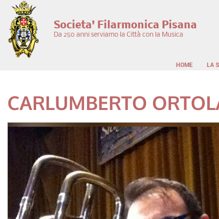
Salta al contenuto principale
Societa' Filarmonica Pisana
Da 250 anni serviamo la Città con la Musica
HOME
LA 
CARLUMBERTO ORTOL