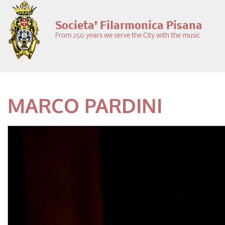
Skip to main content
Societa' Filarmonica Pisana
From 250 years we serve the City with the music
MARCO PARDINI